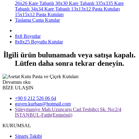
26x26 Kare Tabanlı
30x30 Kare Tabanlı
335x335 Kare
Tabanlı
34x34 Kare Tabanlı
13x13x12 Pasta Kutuları
15x15x12 Pasta Kutuları
Taslama Çanta Kutular
8x8 Boyutlar
8x8x25 Boyutlu Kutular
İlgili ürün bulunamadı veya satışa kapalı.
Lütfen daha sonra tekrar deneyin.
Devamını oku
BİZE ULAŞIN
+90 0 212 526 06 64
guven.kurban@hotmail.com
Süleymaniye Mah.Uzunçarşı Cad.Tesbihçi Sk. No:2/4
İSTANBUL-Fatih(Eminönü)
KURUMSAL
Sipariş Takibi