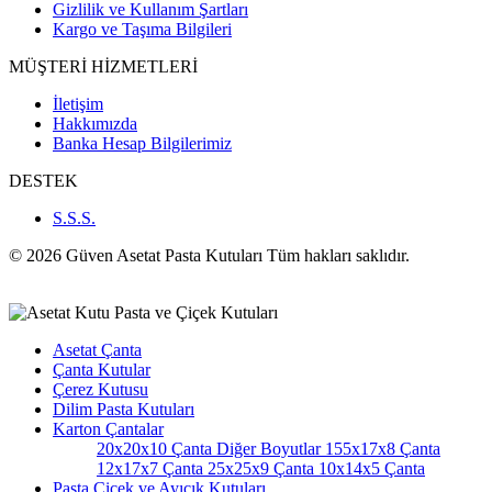
Gizlilik ve Kullanım Şartları
Kargo ve Taşıma Bilgileri
MÜŞTERİ HİZMETLERİ
İletişim
Hakkımızda
Banka Hesap Bilgilerimiz
DESTEK
S.S.S.
© 2026 Güven Asetat Pasta Kutuları Tüm hakları saklıdır.
Asetat Çanta
Çanta Kutular
Çerez Kutusu
Dilim Pasta Kutuları
Karton Çantalar
20x20x10 Çanta
Diğer Boyutlar
155x17x8 Çanta
12x17x7 Çanta
25x25x9 Çanta
10x14x5 Çanta
Pasta Çiçek ve Ayıcık Kutuları