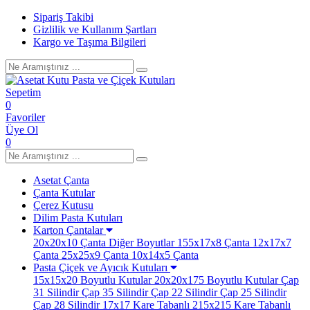
Sipariş Takibi
Gizlilik ve Kullanım Şartları
Kargo ve Taşıma Bilgileri
Sepetim
0
Favoriler
Üye Ol
0
Asetat Çanta
Çanta Kutular
Çerez Kutusu
Dilim Pasta Kutuları
Karton Çantalar
20x20x10 Çanta
Diğer Boyutlar
155x17x8 Çanta
12x17x7
Çanta
25x25x9 Çanta
10x14x5 Çanta
Pasta Çiçek ve Ayıcık Kutuları
15x15x20 Boyutlu Kutular
20x20x175 Boyutlu Kutular
Çap
31 Silindir
Çap 35 Silindir
Çap 22 Silindir
Çap 25 Silindir
Çap 28 Silindir
17x17 Kare Tabanlı
215x215 Kare Tabanlı