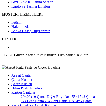
Gizlilik ve Kullanım Şartları
Kargo ve Taşıma Bilgileri
MÜŞTERİ HİZMETLERİ
İletişim
Hakkımızda
Banka Hesap Bilgilerimiz
DESTEK
S.S.S.
© 2026 Güven Asetat Pasta Kutuları Tüm hakları saklıdır.
Asetat Çanta
Çanta Kutular
Çerez Kutusu
Dilim Pasta Kutuları
Karton Çantalar
20x20x10 Çanta
Diğer Boyutlar
155x17x8 Çanta
12x17x7 Çanta
25x25x9 Çanta
10x14x5 Çanta
Pasta Çiçek ve Ayıcık Kutuları