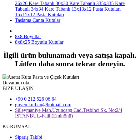
26x26 Kare Tabanlı
30x30 Kare Tabanlı
335x335 Kare
Tabanlı
34x34 Kare Tabanlı
13x13x12 Pasta Kutuları
15x15x12 Pasta Kutuları
Taslama Çanta Kutular
8x8 Boyutlar
8x8x25 Boyutlu Kutular
İlgili ürün bulunamadı veya satışa kapalı.
Lütfen daha sonra tekrar deneyin.
Devamını oku
BİZE ULAŞIN
+90 0 212 526 06 64
guven.kurban@hotmail.com
Süleymaniye Mah.Uzunçarşı Cad.Tesbihçi Sk. No:2/4
İSTANBUL-Fatih(Eminönü)
KURUMSAL
Sipariş Takibi