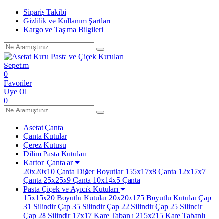
Sipariş Takibi
Gizlilik ve Kullanım Şartları
Kargo ve Taşıma Bilgileri
Sepetim
0
Favoriler
Üye Ol
0
Asetat Çanta
Çanta Kutular
Çerez Kutusu
Dilim Pasta Kutuları
Karton Çantalar
20x20x10 Çanta
Diğer Boyutlar
155x17x8 Çanta
12x17x7
Çanta
25x25x9 Çanta
10x14x5 Çanta
Pasta Çiçek ve Ayıcık Kutuları
15x15x20 Boyutlu Kutular
20x20x175 Boyutlu Kutular
Çap
31 Silindir
Çap 35 Silindir
Çap 22 Silindir
Çap 25 Silindir
Çap 28 Silindir
17x17 Kare Tabanlı
215x215 Kare Tabanlı