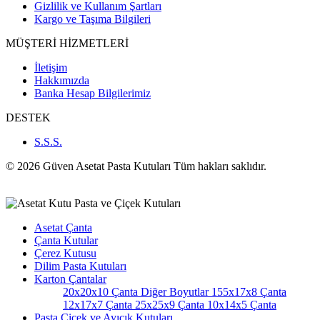
Gizlilik ve Kullanım Şartları
Kargo ve Taşıma Bilgileri
MÜŞTERİ HİZMETLERİ
İletişim
Hakkımızda
Banka Hesap Bilgilerimiz
DESTEK
S.S.S.
© 2026 Güven Asetat Pasta Kutuları Tüm hakları saklıdır.
Asetat Çanta
Çanta Kutular
Çerez Kutusu
Dilim Pasta Kutuları
Karton Çantalar
20x20x10 Çanta
Diğer Boyutlar
155x17x8 Çanta
12x17x7 Çanta
25x25x9 Çanta
10x14x5 Çanta
Pasta Çiçek ve Ayıcık Kutuları