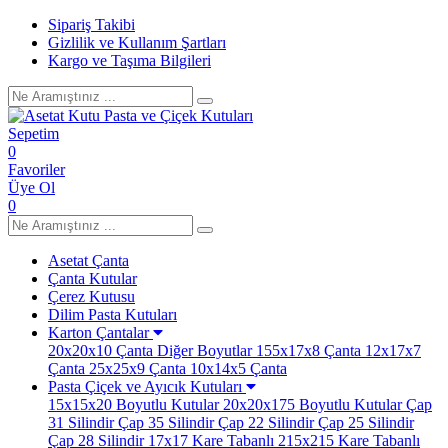
Sipariş Takibi
Gizlilik ve Kullanım Şartları
Kargo ve Taşıma Bilgileri
Sepetim
0
Favoriler
Üye Ol
0
Asetat Çanta
Çanta Kutular
Çerez Kutusu
Dilim Pasta Kutuları
Karton Çantalar
20x20x10 Çanta
Diğer Boyutlar
155x17x8 Çanta
12x17x7
Çanta
25x25x9 Çanta
10x14x5 Çanta
Pasta Çiçek ve Ayıcık Kutuları
15x15x20 Boyutlu Kutular
20x20x175 Boyutlu Kutular
Çap
31 Silindir
Çap 35 Silindir
Çap 22 Silindir
Çap 25 Silindir
Çap 28 Silindir
17x17 Kare Tabanlı
215x215 Kare Tabanlı