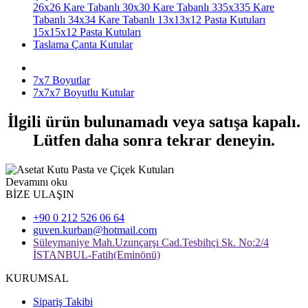
26x26 Kare Tabanlı
30x30 Kare Tabanlı
335x335 Kare
Tabanlı
34x34 Kare Tabanlı
13x13x12 Pasta Kutuları
15x15x12 Pasta Kutuları
Taslama Çanta Kutular
7x7 Boyutlar
7x7x7 Boyutlu Kutular
İlgili ürün bulunamadı veya satışa kapalı.
Lütfen daha sonra tekrar deneyin.
Devamını oku
BİZE ULAŞIN
+90 0 212 526 06 64
guven.kurban@hotmail.com
Süleymaniye Mah.Uzunçarşı Cad.Tesbihçi Sk. No:2/4
İSTANBUL-Fatih(Eminönü)
KURUMSAL
Sipariş Takibi