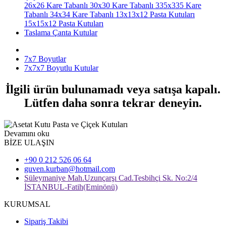
26x26 Kare Tabanlı
30x30 Kare Tabanlı
335x335 Kare
Tabanlı
34x34 Kare Tabanlı
13x13x12 Pasta Kutuları
15x15x12 Pasta Kutuları
Taslama Çanta Kutular
7x7 Boyutlar
7x7x7 Boyutlu Kutular
İlgili ürün bulunamadı veya satışa kapalı.
Lütfen daha sonra tekrar deneyin.
Devamını oku
BİZE ULAŞIN
+90 0 212 526 06 64
guven.kurban@hotmail.com
Süleymaniye Mah.Uzunçarşı Cad.Tesbihçi Sk. No:2/4
İSTANBUL-Fatih(Eminönü)
KURUMSAL
Sipariş Takibi