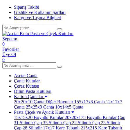
Sipariş Takibi
Gizlilik ve Kullanım Şartları
Kargo ve Taşıma Bilgileri
Sepetim
0
Favoriler
Üye Ol
0
Asetat Çanta
Çanta Kutular
Çerez Kutusu
Dilim Pasta Kutuları
Karton Çantalar
20x20x10 Çanta
Diğer Boyutlar
155x17x8 Çanta
12x17x7
Çanta
25x25x9 Çanta
10x14x5 Çanta
Pasta Çiçek ve Ayıcık Kutuları
15x15x20 Boyutlu Kutular
20x20x175 Boyutlu Kutular
Çap
31 Silindir
Çap 35 Silindir
Çap 22 Silindir
Çap 25 Silindir
Çap 28 Silindir
17x17 Kare Tabanlı
215x215 Kare Tabanlı