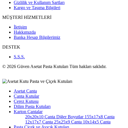
Gizlilik ve Kullanım Şartları
Kargo ve Taşıma Bilgileri
MÜŞTERİ HİZMETLERİ
İletişim
Hakkımızda
Banka Hesap Bilgilerimiz
DESTEK
S.S.S.
© 2026 Güven Asetat Pasta Kutuları Tüm hakları saklıdır.
Asetat Çanta
Çanta Kutular
Çerez Kutusu
Dilim Pasta Kutuları
Karton Çantalar
20x20x10 Çanta
Diğer Boyutlar
155x17x8 Çanta
12x17x7 Çanta
25x25x9 Çanta
10x14x5 Çanta
Pasta Çiçek ve Ayıcık Kutuları