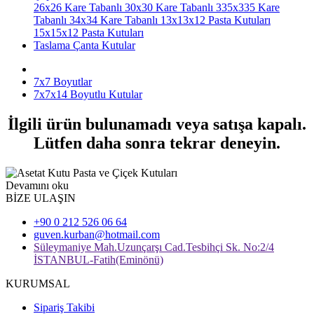
26x26 Kare Tabanlı
30x30 Kare Tabanlı
335x335 Kare
Tabanlı
34x34 Kare Tabanlı
13x13x12 Pasta Kutuları
15x15x12 Pasta Kutuları
Taslama Çanta Kutular
7x7 Boyutlar
7x7x14 Boyutlu Kutular
İlgili ürün bulunamadı veya satışa kapalı.
Lütfen daha sonra tekrar deneyin.
Devamını oku
BİZE ULAŞIN
+90 0 212 526 06 64
guven.kurban@hotmail.com
Süleymaniye Mah.Uzunçarşı Cad.Tesbihçi Sk. No:2/4
İSTANBUL-Fatih(Eminönü)
KURUMSAL
Sipariş Takibi