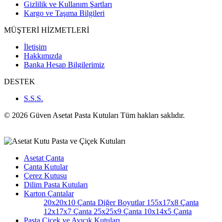
Gizlilik ve Kullanım Şartları
Kargo ve Taşıma Bilgileri
MÜŞTERİ HİZMETLERİ
İletişim
Hakkımızda
Banka Hesap Bilgilerimiz
DESTEK
S.S.S.
© 2026 Güven Asetat Pasta Kutuları Tüm hakları saklıdır.
Asetat Çanta
Çanta Kutular
Çerez Kutusu
Dilim Pasta Kutuları
Karton Çantalar
20x20x10 Çanta
Diğer Boyutlar
155x17x8 Çanta
12x17x7 Çanta
25x25x9 Çanta
10x14x5 Çanta
Pasta Çiçek ve Ayıcık Kutuları