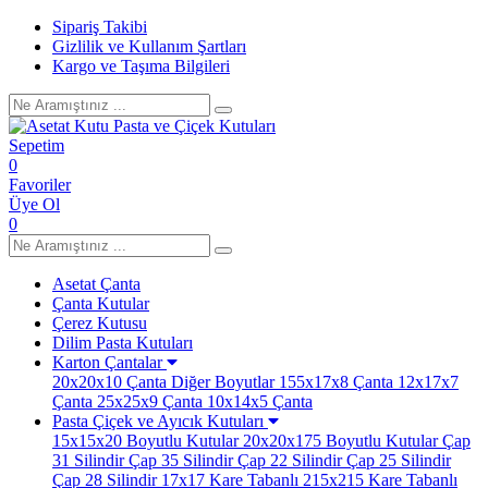
Sipariş Takibi
Gizlilik ve Kullanım Şartları
Kargo ve Taşıma Bilgileri
Sepetim
0
Favoriler
Üye Ol
0
Asetat Çanta
Çanta Kutular
Çerez Kutusu
Dilim Pasta Kutuları
Karton Çantalar
20x20x10 Çanta
Diğer Boyutlar
155x17x8 Çanta
12x17x7
Çanta
25x25x9 Çanta
10x14x5 Çanta
Pasta Çiçek ve Ayıcık Kutuları
15x15x20 Boyutlu Kutular
20x20x175 Boyutlu Kutular
Çap
31 Silindir
Çap 35 Silindir
Çap 22 Silindir
Çap 25 Silindir
Çap 28 Silindir
17x17 Kare Tabanlı
215x215 Kare Tabanlı