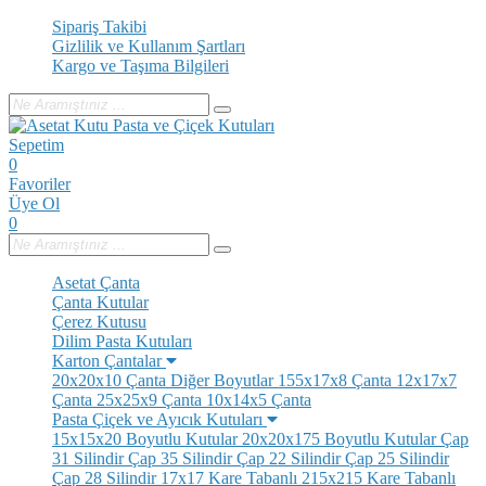
Sipariş Takibi
Gizlilik ve Kullanım Şartları
Kargo ve Taşıma Bilgileri
Sepetim
0
Favoriler
Üye Ol
0
Asetat Çanta
Çanta Kutular
Çerez Kutusu
Dilim Pasta Kutuları
Karton Çantalar
20x20x10 Çanta
Diğer Boyutlar
155x17x8 Çanta
12x17x7
Çanta
25x25x9 Çanta
10x14x5 Çanta
Pasta Çiçek ve Ayıcık Kutuları
15x15x20 Boyutlu Kutular
20x20x175 Boyutlu Kutular
Çap
31 Silindir
Çap 35 Silindir
Çap 22 Silindir
Çap 25 Silindir
Çap 28 Silindir
17x17 Kare Tabanlı
215x215 Kare Tabanlı