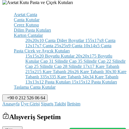
Asetat Çanta
Çanta Kutular
Çerez Kutusu
Dilim Pasta Kutuları
Karton Çantalar
20x20x10 Çanta
Diğer Boyutlar
155x17x8 Çanta
12x17x7 Çanta
25x25x9 Çanta
10x14x5 Çanta
Pasta Çiçek ve Ayıcık Kutuları
15x15x20 Boyutlu Kutular
20x20x175 Boyutlu
Kutular
Çap 31 Silindir
Çap 35 Silindir
Çap 22 Silindir
Çap 25 Silindir
Çap 28 Silindir
17x17 Kare Tabanlı
215x215 Kare Tabanlı
26x26 Kare Tabanlı
30x30 Kare
Tabanlı
335x335 Kare Tabanlı
34x34 Kare Tabanlı
13x13x12 Pasta Kutuları
15x15x12 Pasta Kutuları
Taslama Çanta Kutular
+90 0 212 526 06 64
Anasayfa
Üye Girişi
Sipariş Takibi
İletişim
Alışveriş Sepetim