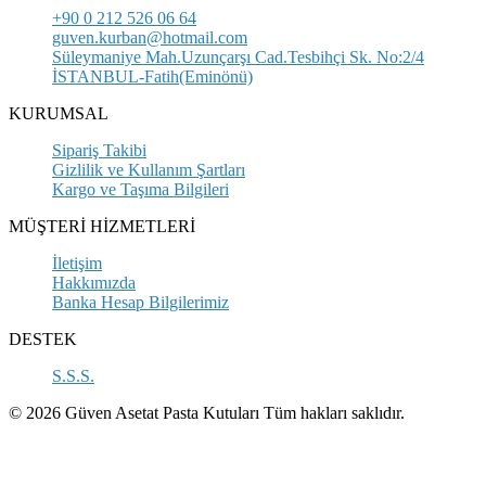
+90 0 212 526 06 64
guven.kurban@hotmail.com
Süleymaniye Mah.Uzunçarşı Cad.Tesbihçi Sk. No:2/4
İSTANBUL-Fatih(Eminönü)
KURUMSAL
Sipariş Takibi
Gizlilik ve Kullanım Şartları
Kargo ve Taşıma Bilgileri
MÜŞTERİ HİZMETLERİ
İletişim
Hakkımızda
Banka Hesap Bilgilerimiz
DESTEK
S.S.S.
© 2026 Güven Asetat Pasta Kutuları Tüm hakları saklıdır.