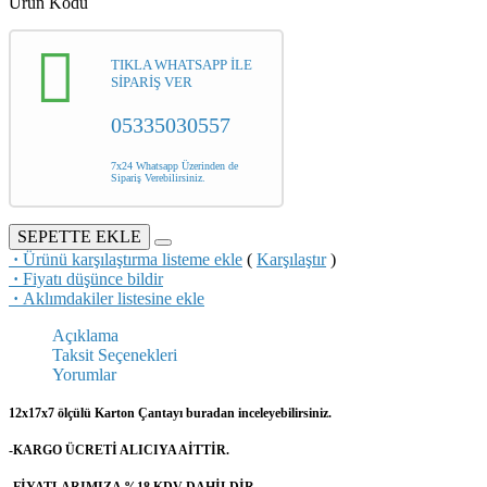
Ürün Kodu
TIKLA WHATSAPP İLE
SİPARİŞ VER
05335030557
7x24 Whatsapp Üzerinden de
Sipariş Verebilirsiniz.
SEPETTE EKLE
·
Ürünü karşılaştırma listeme ekle
(
Karşılaştır
)
·
Fiyatı düşünce bildir
·
Aklımdakiler listesine ekle
Açıklama
Taksit Seçenekleri
Yorumlar
12x17x7 ölçülü Karton Çantayı buradan inceleyebilirsiniz.
-KARGO ÜCRETİ ALICIYA AİTTİR.
-FİYATLARIMIZA %18 KDV DAHİLDİR.