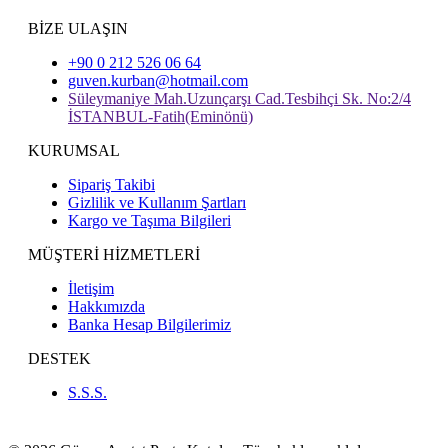
BİZE ULAŞIN
+90 0 212 526 06 64
guven.kurban@hotmail.com
Süleymaniye Mah.Uzunçarşı Cad.Tesbihçi Sk. No:2/4
İSTANBUL-Fatih(Eminönü)
KURUMSAL
Sipariş Takibi
Gizlilik ve Kullanım Şartları
Kargo ve Taşıma Bilgileri
MÜŞTERİ HİZMETLERİ
İletişim
Hakkımızda
Banka Hesap Bilgilerimiz
DESTEK
S.S.S.