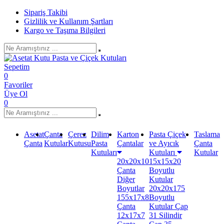
Sipariş Takibi
Gizlilik ve Kullanım Şartları
Kargo ve Taşıma Bilgileri
Sepetim
0
Favoriler
Üye Ol
0
Asetat
Çanta
Çerez
Dilim
Karton
Pasta Çiçek
Taslama
Çanta
Kutular
Kutusu
Pasta
Çantalar
ve Ayıcık
Çanta
Kutuları
Kutuları
Kutular
20x20x10
15x15x20
Çanta
Boyutlu
Diğer
Kutular
Boyutlar
20x20x175
155x17x8
Boyutlu
Çanta
Kutular
Çap
12x17x7
31 Silindir