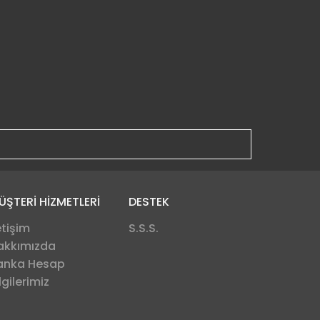
ÜŞTERİ HİZMETLERİ
DESTEK
etişim
S.S.S.
akkımızda
anka Hesap
lgilerimiz