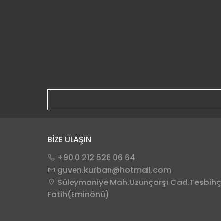
BİZE ULAŞIN
+90 0 212 526 06 64
guven.kurban@hotmail.com
Süleymaniye Mah.Uzunçarşı Cad.Tesbihçi
Fatih(Eminönü)