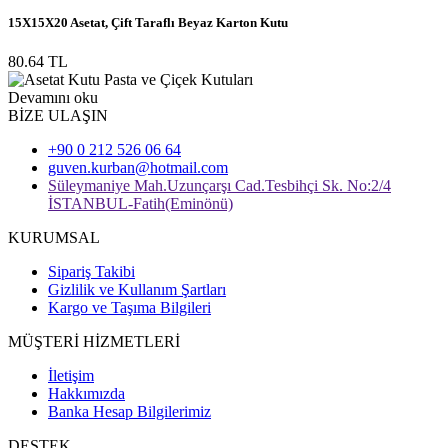
15X15X20 Asetat, Çift Taraflı Beyaz Karton Kutu
80.64 TL
Devamını oku
BİZE ULAŞIN
+90 0 212 526 06 64
guven.kurban@hotmail.com
Süleymaniye Mah.Uzunçarşı Cad.Tesbihçi Sk. No:2/4
İSTANBUL-Fatih(Eminönü)
KURUMSAL
Sipariş Takibi
Gizlilik ve Kullanım Şartları
Kargo ve Taşıma Bilgileri
MÜŞTERİ HİZMETLERİ
İletişim
Hakkımızda
Banka Hesap Bilgilerimiz
DESTEK