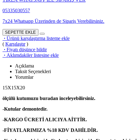
05335030557
7x24 Whatsapp Üzerinden de Sipariş Verebilirsiniz.
SEPETTE EKLE
·
Ürünü karşılaştırma listeme ekle
(
Karşılaştır
)
·
Fiyatı düşünce bildir
·
Aklımdakiler listesine ekle
Açıklama
Taksit Seçenekleri
Yorumlar
15X15X20
ölçülü kutumuzu buradan inceleyebilirsiniz.
-Kutular demontedir.
-KARGO ÜCRETİ ALICIYA AİTTİR.
-FİYATLARIMIZA %18 KDV DAHİLDİR.