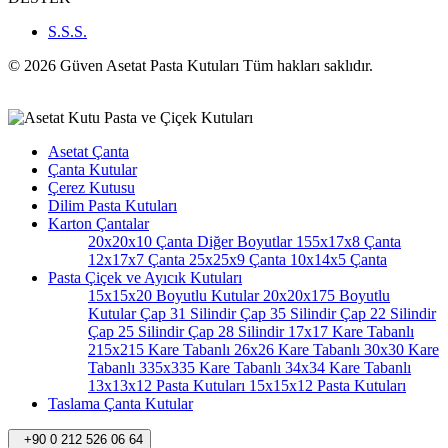
S.S.S.
© 2026 Güven Asetat Pasta Kutuları Tüm hakları saklıdır.
Asetat Çanta
Çanta Kutular
Çerez Kutusu
Dilim Pasta Kutuları
Karton Çantalar
20x20x10 Çanta
Diğer Boyutlar
155x17x8 Çanta
12x17x7 Çanta
25x25x9 Çanta
10x14x5 Çanta
Pasta Çiçek ve Ayıcık Kutuları
15x15x20 Boyutlu Kutular
20x20x175 Boyutlu
Kutular
Çap 31 Silindir
Çap 35 Silindir
Çap 22 Silindir
Çap 25 Silindir
Çap 28 Silindir
17x17 Kare Tabanlı
215x215 Kare Tabanlı
26x26 Kare Tabanlı
30x30 Kare
Tabanlı
335x335 Kare Tabanlı
34x34 Kare Tabanlı
13x13x12 Pasta Kutuları
15x15x12 Pasta Kutuları
Taslama Çanta Kutular
+90 0 212 526 06 64