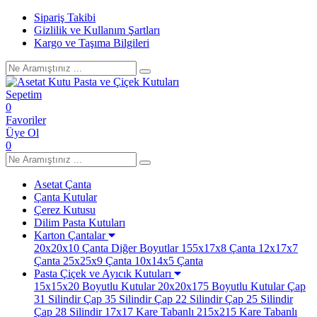
Sipariş Takibi
Gizlilik ve Kullanım Şartları
Kargo ve Taşıma Bilgileri
Sepetim
0
Favoriler
Üye Ol
0
Asetat Çanta
Çanta Kutular
Çerez Kutusu
Dilim Pasta Kutuları
Karton Çantalar
20x20x10 Çanta
Diğer Boyutlar
155x17x8 Çanta
12x17x7
Çanta
25x25x9 Çanta
10x14x5 Çanta
Pasta Çiçek ve Ayıcık Kutuları
15x15x20 Boyutlu Kutular
20x20x175 Boyutlu Kutular
Çap
31 Silindir
Çap 35 Silindir
Çap 22 Silindir
Çap 25 Silindir
Çap 28 Silindir
17x17 Kare Tabanlı
215x215 Kare Tabanlı