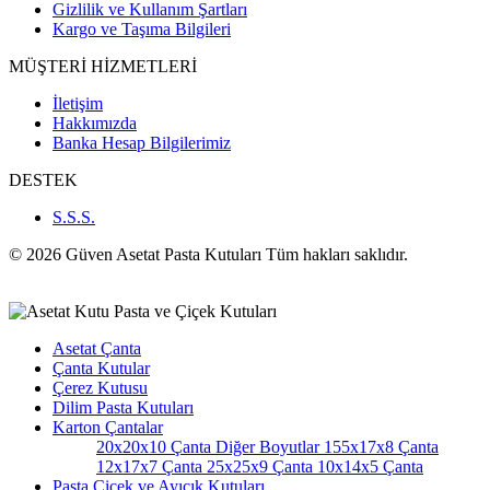
Gizlilik ve Kullanım Şartları
Kargo ve Taşıma Bilgileri
MÜŞTERİ HİZMETLERİ
İletişim
Hakkımızda
Banka Hesap Bilgilerimiz
DESTEK
S.S.S.
© 2026 Güven Asetat Pasta Kutuları Tüm hakları saklıdır.
Asetat Çanta
Çanta Kutular
Çerez Kutusu
Dilim Pasta Kutuları
Karton Çantalar
20x20x10 Çanta
Diğer Boyutlar
155x17x8 Çanta
12x17x7 Çanta
25x25x9 Çanta
10x14x5 Çanta
Pasta Çiçek ve Ayıcık Kutuları