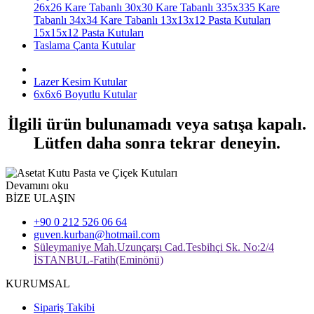
26x26 Kare Tabanlı
30x30 Kare Tabanlı
335x335 Kare
Tabanlı
34x34 Kare Tabanlı
13x13x12 Pasta Kutuları
15x15x12 Pasta Kutuları
Taslama Çanta Kutular
Lazer Kesim Kutular
6x6x6 Boyutlu Kutular
İlgili ürün bulunamadı veya satışa kapalı.
Lütfen daha sonra tekrar deneyin.
Devamını oku
BİZE ULAŞIN
+90 0 212 526 06 64
guven.kurban@hotmail.com
Süleymaniye Mah.Uzunçarşı Cad.Tesbihçi Sk. No:2/4
İSTANBUL-Fatih(Eminönü)
KURUMSAL
Sipariş Takibi