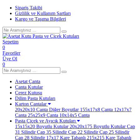
Sipariş Takibi
Gizlilik ve Kullanım Şartları
Kargo ve Taşıma Bilgileri
Sepetim
0
Favoriler
Üye Ol
0
Asetat Çanta
Çanta Kutular
Çerez Kutusu
Dilim Pasta Kutuları
Karton Çantalar
20x20x10 Çanta
Diğer Boyutlar
155x17x8 Çanta
12x17x7
Çanta
25x25x9 Çanta
10x14x5 Çanta
Pasta Çiçek ve Ayıcık Kutuları
15x15x20 Boyutlu Kutular
20x20x175 Boyutlu Kutular
Çap
31 Silindir
Çap 35 Silindir
Çap 22 Silindir
Çap 25 Silindir
Çap 28 Silindir
17x17 Kare Tabanlı
215x215 Kare Tabanlı