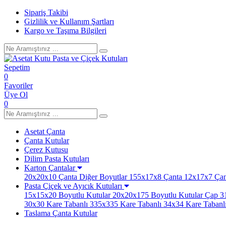
Sipariş Takibi
Gizlilik ve Kullanım Şartları
Kargo ve Taşıma Bilgileri
Sepetim
0
Favoriler
Üye Ol
0
Asetat Çanta
Çanta Kutular
Çerez Kutusu
Dilim Pasta Kutuları
Karton Çantalar
20x20x10 Çanta
Diğer Boyutlar
155x17x8 Çanta
12x17x7 Çan
Pasta Çiçek ve Ayıcık Kutuları
15x15x20 Boyutlu Kutular
20x20x175 Boyutlu Kutular
Çap 31
30x30 Kare Tabanlı
335x335 Kare Tabanlı
34x34 Kare Tabanl
Taslama Çanta Kutular