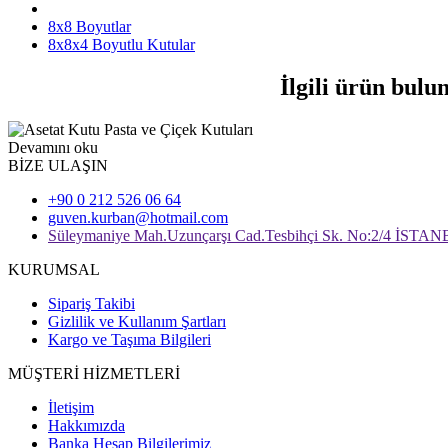
8x8 Boyutlar
8x8x4 Boyutlu Kutular
İlgili ürün bulu
Devamını oku
BİZE ULAŞIN
+90 0 212 526 06 64
guven.kurban@hotmail.com
Süleymaniye Mah.Uzunçarşı Cad.Tesbihçi Sk. No:2/4 İSTA
KURUMSAL
Sipariş Takibi
Gizlilik ve Kullanım Şartları
Kargo ve Taşıma Bilgileri
MÜŞTERİ HİZMETLERİ
İletişim
Hakkımızda
Banka Hesap Bilgilerimiz