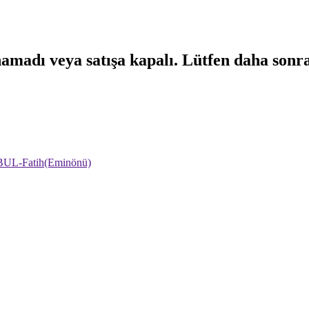
namadı veya satışa kapalı. Lütfen daha sonr
NBUL-Fatih(Eminönü)