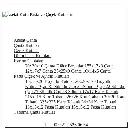
Asetat Çanta
Çanta Kutular
Çerez Kutusu
Dilim Pasta Kutuları
Karton Çantalar
20x20x10 Çanta
Diğer Boyutlar
155x17x8 Çanta
12x17x7 Çanta
25x25x9 Çanta
10x14x5 Çanta
Pasta Çiçek ve Ayıcık Kutuları
15x15x20 Boyutlu Kutular
20x20x175 Boyutlu
Kutular
Çap 31 Silindir
Çap 35 Silindir
Çap 22 Silindir
Çap 25 Silindir
Çap 28 Silindir
17x17 Kare Tabanlı
215x215 Kare Tabanlı
26x26 Kare Tabanlı
30x30 Kare
Tabanlı
335x335 Kare Tabanlı
34x34 Kare Tabanlı
13x13x12 Pasta Kutuları
15x15x12 Pasta Kutuları
Taslama Çanta Kutular
+90 0 212 526 06 64