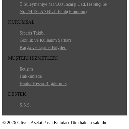
Süleymaniye Mah.Uzunçarşı Cad.Tesbihçi Sk.
No:2/4 İSTANBUL-Fatih(Eminönü)
KURUMSAL
Sipariş Takibi
Gizlilik ve Kullanım Şartları
Kargo ve Taşıma Bilgileri
MÜŞTERİ HİZMETLERİ
İletişim
Hakkımızda
Banka Hesap Bilgilerimiz
DESTEK
S.S.S.
© 2026 Güven Asetat Pasta Kutuları Tüm hakları saklıdır.