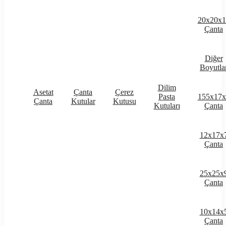
20x20x1
Çanta
Diğer
Boyutla
Dilim
Asetat
Çanta
Çerez
Pasta
155x17x
Çanta
Kutular
Kutusu
Kutuları
Çanta
12x17x
Çanta
25x25x
Çanta
10x14x
Çanta