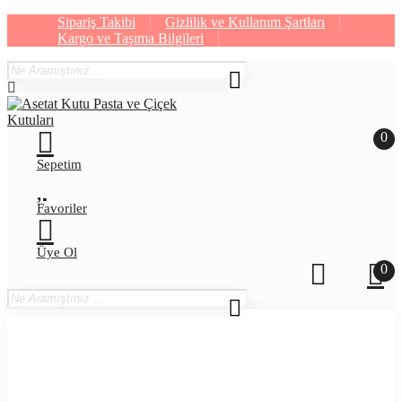
Sipariş Takibi
Gizlilik ve Kullanım Şartları
Kargo ve Taşıma Bilgileri
0
Sepetim
Favoriler
Üye Ol
0