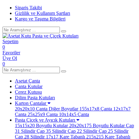
Sipariş Takibi
Gizlilik ve Kullanım Şartları
Kargo ve Taşıma Bilgileri
Sepetim
0
Favoriler
Üye Ol
0
Asetat Çanta
Çanta Kutular
Çerez Kutusu
Dilim Pasta Kutuları
Karton Çantalar
20x20x10 Çanta
Diğer Boyutlar
155x17x8 Çanta
12x17x7
Çanta
25x25x9 Çanta
10x14x5 Çanta
Pasta Çiçek ve Ayıcık Kutuları
15x15x20 Boyutlu Kutular
20x20x175 Boyutlu Kutular
Çap
31 Silindir
Çap 35 Silindir
Çap 22 Silindir
Çap 25 Silindir
Çap 28 Silindir
17x17 Kare Tabanlı
215x215 Kare Tabanlı