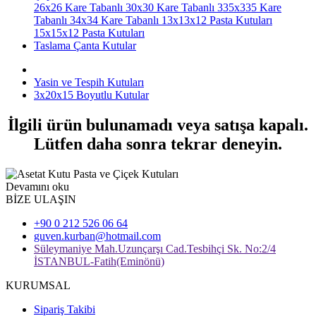
26x26 Kare Tabanlı
30x30 Kare Tabanlı
335x335 Kare
Tabanlı
34x34 Kare Tabanlı
13x13x12 Pasta Kutuları
15x15x12 Pasta Kutuları
Taslama Çanta Kutular
Yasin ve Tespih Kutuları
3x20x15 Boyutlu Kutular
İlgili ürün bulunamadı veya satışa kapalı.
Lütfen daha sonra tekrar deneyin.
Devamını oku
BİZE ULAŞIN
+90 0 212 526 06 64
guven.kurban@hotmail.com
Süleymaniye Mah.Uzunçarşı Cad.Tesbihçi Sk. No:2/4
İSTANBUL-Fatih(Eminönü)
KURUMSAL
Sipariş Takibi