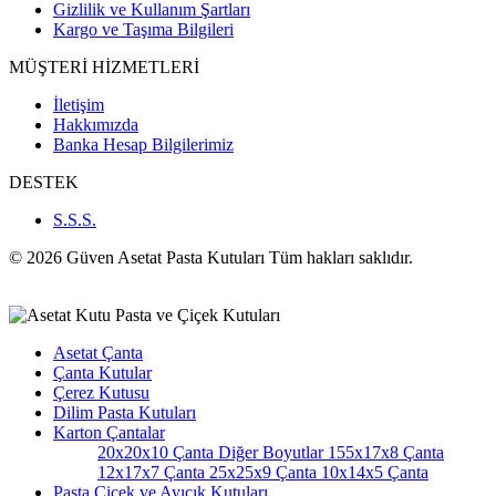
Gizlilik ve Kullanım Şartları
Kargo ve Taşıma Bilgileri
MÜŞTERİ HİZMETLERİ
İletişim
Hakkımızda
Banka Hesap Bilgilerimiz
DESTEK
S.S.S.
© 2026 Güven Asetat Pasta Kutuları Tüm hakları saklıdır.
Asetat Çanta
Çanta Kutular
Çerez Kutusu
Dilim Pasta Kutuları
Karton Çantalar
20x20x10 Çanta
Diğer Boyutlar
155x17x8 Çanta
12x17x7 Çanta
25x25x9 Çanta
10x14x5 Çanta
Pasta Çiçek ve Ayıcık Kutuları