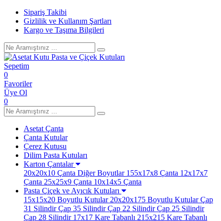
Sipariş Takibi
Gizlilik ve Kullanım Şartları
Kargo ve Taşıma Bilgileri
Sepetim
0
Favoriler
Üye Ol
0
Asetat Çanta
Çanta Kutular
Çerez Kutusu
Dilim Pasta Kutuları
Karton Çantalar
20x20x10 Çanta
Diğer Boyutlar
155x17x8 Çanta
12x17x7
Çanta
25x25x9 Çanta
10x14x5 Çanta
Pasta Çiçek ve Ayıcık Kutuları
15x15x20 Boyutlu Kutular
20x20x175 Boyutlu Kutular
Çap
31 Silindir
Çap 35 Silindir
Çap 22 Silindir
Çap 25 Silindir
Çap 28 Silindir
17x17 Kare Tabanlı
215x215 Kare Tabanlı