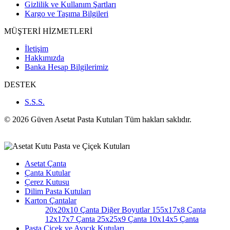
Gizlilik ve Kullanım Şartları
Kargo ve Taşıma Bilgileri
MÜŞTERİ HİZMETLERİ
İletişim
Hakkımızda
Banka Hesap Bilgilerimiz
DESTEK
S.S.S.
© 2026 Güven Asetat Pasta Kutuları Tüm hakları saklıdır.
Asetat Çanta
Çanta Kutular
Çerez Kutusu
Dilim Pasta Kutuları
Karton Çantalar
20x20x10 Çanta
Diğer Boyutlar
155x17x8 Çanta
12x17x7 Çanta
25x25x9 Çanta
10x14x5 Çanta
Pasta Çiçek ve Ayıcık Kutuları