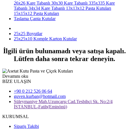
26x26 Kare Tabanlı
30x30 Kare Tabanlı
335x335 Kare
Tabanlı
34x34 Kare Tabanlı
13x13x12 Pasta Kutuları
15x15x12 Pasta Kutuları
Taslama Çanta Kutular
25x25 Boyutlar
25x25x10 Komple Karton Kutular
İlgili ürün bulunamadı veya satışa kapalı.
Lütfen daha sonra tekrar deneyin.
Devamını oku
BİZE ULAŞIN
+90 0 212 526 06 64
guven.kurban@hotmail.com
Süleymaniye Mah.Uzunçarşı Cad.Tesbihçi Sk. No:2/4
İSTANBUL-Fatih(Eminönü)
KURUMSAL
Sipariş Takibi