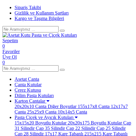
Sipariş Takibi
Gizlilik ve Kullanım Şartları
Kargo ve Taşıma Bilgileri
Sepetim
0
Favoriler
Üye Ol
0
Asetat Çanta
Çanta Kutular
Çerez Kutusu
Dilim Pasta Kutuları
Karton Çantalar
20x20x10 Çanta
Diğer Boyutlar
155x17x8 Çanta
12x17x7
Çanta
25x25x9 Çanta
10x14x5 Çanta
Pasta Çiçek ve Ayıcık Kutuları
15x15x20 Boyutlu Kutular
20x20x175 Boyutlu Kutular
Çap
31 Silindir
Çap 35 Silindir
Çap 22 Silindir
Çap 25 Silindir
Çap 28 Silindir
17x17 Kare Tabanlı
215x215 Kare Tabanlı