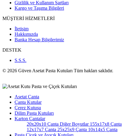
Gizlilik ve Kullanım Şartları
Kargo ve Taşıma Bilgileri
MÜŞTERİ HİZMETLERİ
İletişim
Hakkımızda
Banka Hesap Bilgilerimiz
DESTEK
S.S.S.
© 2026 Güven Asetat Pasta Kutuları Tüm hakları saklıdır.
Asetat Çanta
Çanta Kutular
Çerez Kutusu
Dilim Pasta Kutuları
Karton Çantalar
20x20x10 Çanta
Diğer Boyutlar
155x17x8 Çanta
12x17x7 Çanta
25x25x9 Çanta
10x14x5 Çanta
Pasta Çiçek ve Ayıcık Kutuları