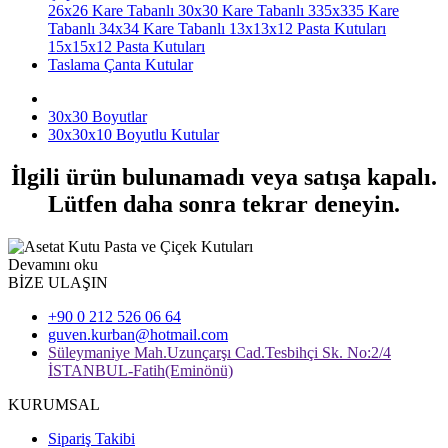
26x26 Kare Tabanlı
30x30 Kare Tabanlı
335x335 Kare
Tabanlı
34x34 Kare Tabanlı
13x13x12 Pasta Kutuları
15x15x12 Pasta Kutuları
Taslama Çanta Kutular
30x30 Boyutlar
30x30x10 Boyutlu Kutular
İlgili ürün bulunamadı veya satışa kapalı.
Lütfen daha sonra tekrar deneyin.
Devamını oku
BİZE ULAŞIN
+90 0 212 526 06 64
guven.kurban@hotmail.com
Süleymaniye Mah.Uzunçarşı Cad.Tesbihçi Sk. No:2/4
İSTANBUL-Fatih(Eminönü)
KURUMSAL
Sipariş Takibi