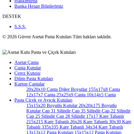
Hakkımızda
Banka Hesap Bilgilerimiz
DESTEK
S.S.S.
© 2026 Güven Asetat Pasta Kutuları Tüm hakları saklıdır.
Asetat Çanta
Çanta Kutular
Çerez Kutusu
Dilim Pasta Kutuları
Karton Çantalar
20x20x10 Çanta
Diğer Boyutlar
155x17x8 Çanta
12x17x7 Çanta
25x25x9 Çanta
10x14x5 Çanta
Pasta Çiçek ve Ayıcık Kutuları
15x15x20 Boyutlu Kutular
20x20x175 Boyutlu
Kutular
Çap 31 Silindir
Çap 35 Silindir
Çap 22 Silindir
Çap 25 Silindir
Çap 28 Silindir
17x17 Kare Tabanlı
215x215 Kare Tabanlı
26x26 Kare Tabanlı
30x30 Kare
Tabanlı
335x335 Kare Tabanlı
34x34 Kare Tabanlı
13x13x12 Pasta Kutuları
15x15x12 Pasta Kutuları