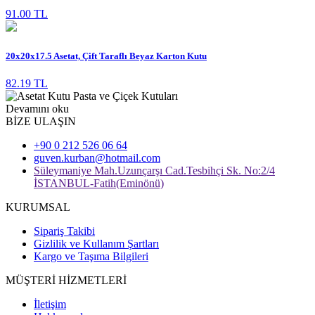
91.00 TL
20x20x17.5 Asetat, Çift Taraflı Beyaz Karton Kutu
82.19 TL
Devamını oku
BİZE ULAŞIN
+90 0 212 526 06 64
guven.kurban@hotmail.com
Süleymaniye Mah.Uzunçarşı Cad.Tesbihçi Sk. No:2/4
İSTANBUL-Fatih(Eminönü)
KURUMSAL
Sipariş Takibi
Gizlilik ve Kullanım Şartları
Kargo ve Taşıma Bilgileri
MÜŞTERİ HİZMETLERİ
İletişim