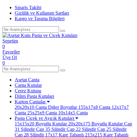
Sipariş Takibi
Gizlilik ve Kullanım Şartları
Kargo ve Taşıma Bilgileri
Sepetim
0
Favoriler
Üye Ol
0
Asetat Çanta
Çanta Kutular
Çerez Kutusu
Dilim Pasta Kutuları
Karton Çantalar
20x20x10 Çanta
Diğer Boyutlar
155x17x8 Çanta
12x17x7
Çanta
25x25x9 Çanta
10x14x5 Çanta
Pasta Çiçek ve Ayıcık Kutuları
15x15x20 Boyutlu Kutular
20x20x175 Boyutlu Kutular
Çap
31 Silindir
Çap 35 Silindir
Çap 22 Silindir
Çap 25 Silindir
Çap 28 Silindir
17x17 Kare Tabanlı
215x215 Kare Tabanlı