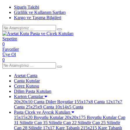
Sipariş Takibi
Gizlilik ve Kullanım Şartları
Kargo ve Taşıma Bilgileri
Sepetim
0
Favoriler
Üye Ol
0
Asetat Çanta
Çanta Kutular
Çerez Kutusu
Dilim Pasta Kutuları
Karton Çantalar
20x20x10 Çanta
Diğer Boyutlar
155x17x8 Çanta
12x17x7
Çanta
25x25x9 Çanta
10x14x5 Çanta
Pasta Çiçek ve Ayıcık Kutuları
15x15x20 Boyutlu Kutular
20x20x175 Boyutlu Kutular
Çap
31 Silindir
Çap 35 Silindir
Çap 22 Silindir
Çap 25 Silindir
Çap 28 Silindir
17x17 Kare Tabanlı
215x215 Kare Tabanlı