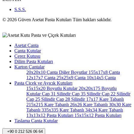
S.S.S.
© 2026 Güven Asetat Pasta Kutuları Tüm hakları saklıdır.
Asetat Çanta
Çanta Kutular
Çerez Kutusu
Dilim Pasta Kutuları
Karton Çantalar
20x20x10 Çanta
Diğer Boyutlar
155x17x8 Çanta
12x17x7 Çanta
25x25x9 Çanta
10x14x5 Çanta
Pasta Çiçek ve Ayıcık Kutuları
15x15x20 Boyutlu Kutular
20x20x175 Boyutlu
Kutular
Çap 31 Silindir
Çap 35 Silindir
Çap 22 Silindir
Çap 25 Silindir
Çap 28 Silindir
17x17 Kare Tabanlı
215x215 Kare Tabanlı
26x26 Kare Tabanlı
30x30 Kare
Tabanlı
335x335 Kare Tabanlı
34x34 Kare Tabanlı
13x13x12 Pasta Kutuları
15x15x12 Pasta Kutuları
Taslama Çanta Kutular
+90 0 212 526 06 64