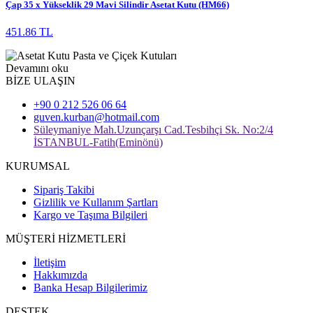
Çap 35 x Yükseklik 29 Mavi Silindir Asetat Kutu (HM66)
451.86 TL
Devamını oku
BİZE ULAŞIN
+90 0 212 526 06 64
guven.kurban@hotmail.com
Süleymaniye Mah.Uzunçarşı Cad.Tesbihçi Sk. No:2/4
İSTANBUL-Fatih(Eminönü)
KURUMSAL
Sipariş Takibi
Gizlilik ve Kullanım Şartları
Kargo ve Taşıma Bilgileri
MÜŞTERİ HİZMETLERİ
İletişim
Hakkımızda
Banka Hesap Bilgilerimiz
DESTEK